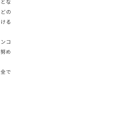
要とな
などの
だける
オンコ
に努め
安全で