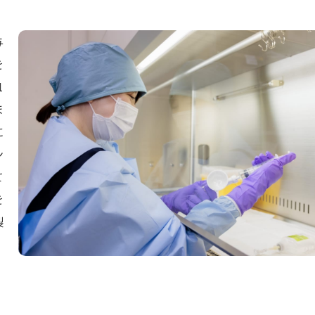
与
を
1
ま
に
ン
て
を
製