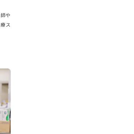
医師や
医療ス