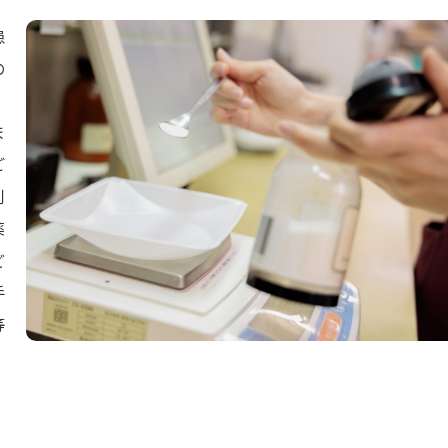
患
の
、
ま
ご
剤
薬
ど
手
等