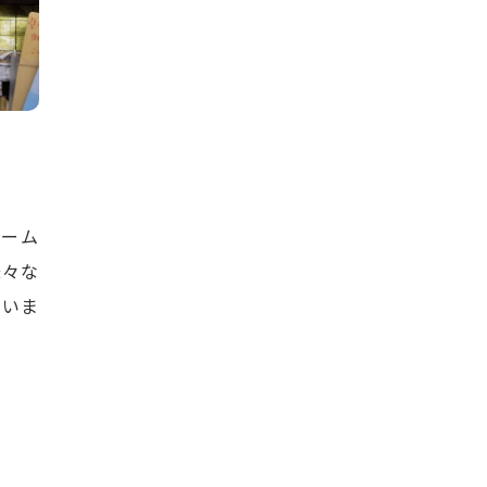
チーム
様々な
ていま