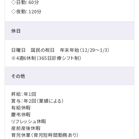
◇日勤：60分
◇夜勤：120分
休日
日曜日 国民の祝日 年末年始（
12/29
～
1/3
）
※
4
週
6
休制（
365
日診療シフト制）
その他
昇給：年1回
賞与：年2回（業績による）
有給休暇
慶弔休暇
リフレッシュ休暇
産前産後休暇
育児休業（育児短時間勤務あり）