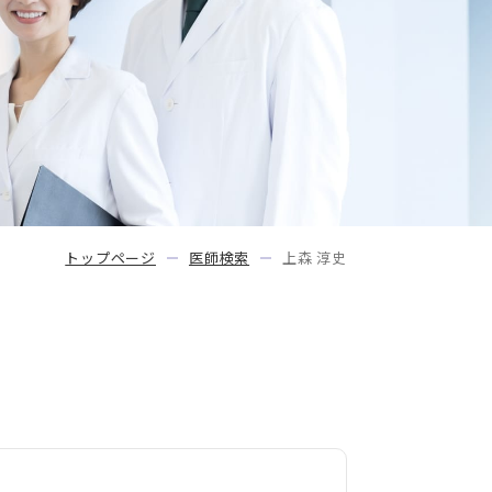
トップページ
医師検索
上森 淳史