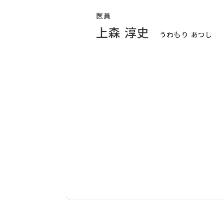
医員
上森 淳史
うわもり あつし